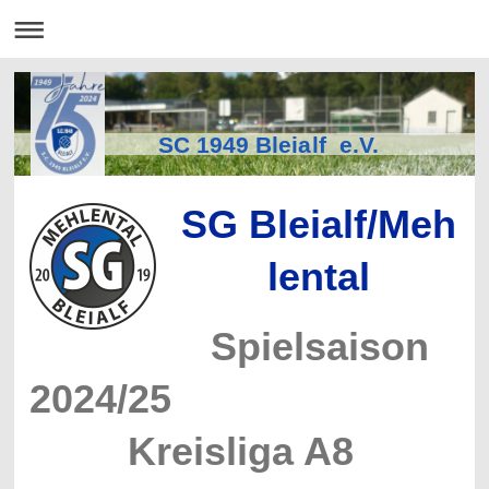
SC 1949 Bleialf e.V.
SG
Bleialf
/
Meh
lental
Spielsaison
2024/25
Kreisliga A8