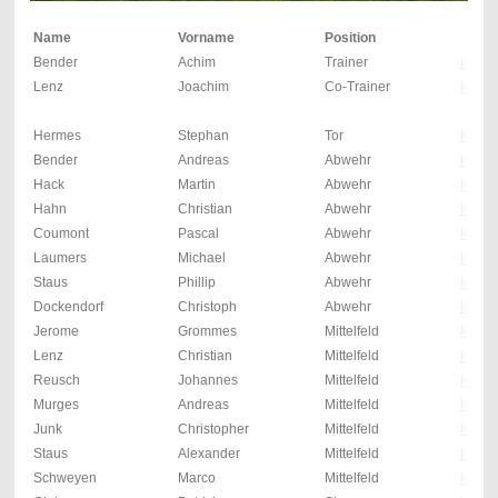
Name
Vorname
Position
Bender
Achim
Trainer
Info
Lenz
Joachim
Co-Trainer
Info
Hermes
Stephan
Tor
Info
Bender
Andreas
Abwehr
Info
Hack
Martin
Abwehr
I
nfo
Hahn
Christian
Abwehr
Info
Coumont
Pascal
Abwehr
Info
Laumers
Michael
Abwehr
Info
Staus
Phillip
Abwehr
Info
Dockendorf
Christoph
Abwehr
Info
Jerome
Grommes
Mittelfeld
Info
Lenz
Christian
Mittelfeld
Info
Reusch
Johannes
Mittelfeld
Info
Murges
Andreas
Mittelfeld
Info
Junk
Christopher
Mittelfeld
Info
Staus
Alexander
Mittelfeld
Info
Schweyen
Marco
Mittelfeld
Info