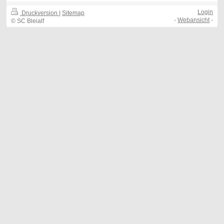
Login
Druckversion
|
Sitemap
-
Webansicht
-
© SC Bleialf