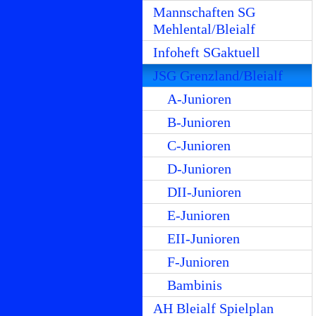
Mannschaften SG
Mehlental/Bleialf
Infoheft SGaktuell
JSG Grenzland/Bleialf
A-Junioren
B-Junioren
C-Junioren
D-Junioren
DII-Junioren
E-Junioren
EII-Junioren
F-Junioren
Bambinis
AH Bleialf Spielplan