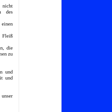
 nicht
h des
 einen
 Fleiß
n, die
umen zu
rn und
it und
 unser