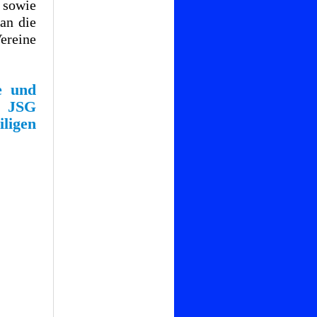
 sowie
 an die
ereine
e und
r JSG
ligen