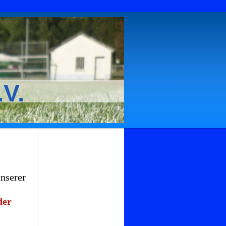
.V.
serer
der