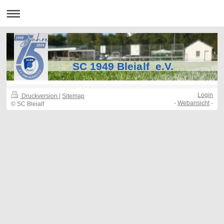
SC 1949 Bleialf e.V.
Login
Druckversion
|
Sitemap
-
Webansicht
-
© SC Bleialf