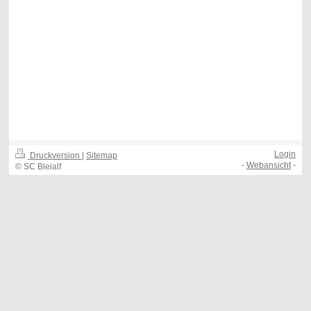
Login
Druckversion
|
Sitemap
-
Webansicht
-
© SC Bleialf