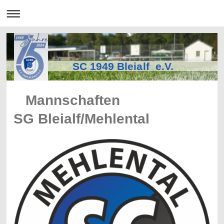
SC 1949 Bleialf e.V.
Mannschaften
SG
Bleialf
/
Mehlental