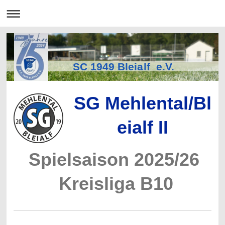
SC 1949 Bleialf e.V.
SG
Mehlental
/
Bl
eialf
II
Spielsaison 2025/26
Kreisliga B10