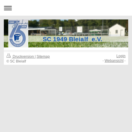
SC 1949 Bleialf e.V.
Login
Druckversion
|
Sitemap
-
Webansicht
-
© SC Bleialf