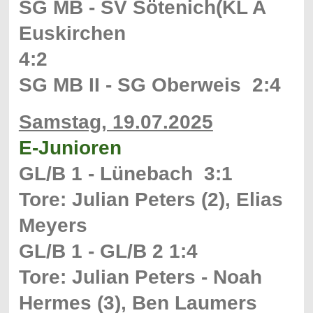
SG MB - SV Sötenich(KL A
Euskirchen
4:2
SG MB II - SG Oberweis 2:4
Samstag, 19.07.2025
E-Junioren
GL/B 1 - Lünebach 3:1
Tore: Julian Peters (2), Elias
Meyers
GL/B 1 - GL/B 2 1:4
Tore: Julian Peters - Noah
Hermes (3), Ben Laumers