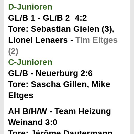
D-Junioren
GL/B 1 - GL/B 2 4:2
Tore: Sebastian Gielen (3),
Lionel Lenaers -
Tim Eltges
(2)
C-Junioren
GL/B - Neuerburg 2:6
Tore: Sascha Gillen, Mike
Eltges
AH B/H/W - Team Heizung
Weinand 3:0
Tore: Jérôme Dautermann