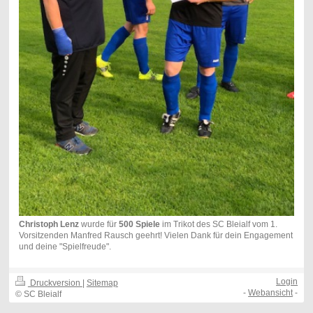
Christoph Lenz
wurde für
500 Spiele
im Trikot des SC Bleialf vom 1.
Vorsitzenden Manfred Rausch geehrt! Vielen Dank für dein Engagement
und deine "Spielfreude".
Login
Druckversion
|
Sitemap
-
Webansicht
-
© SC Bleialf