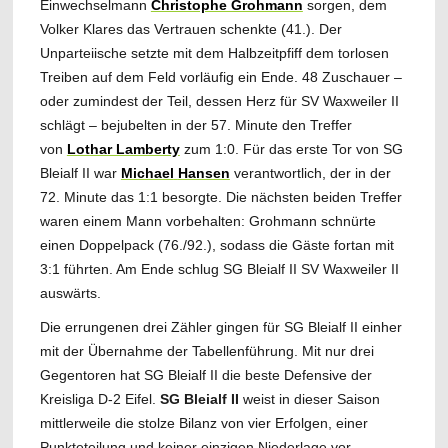
Einwechselmann
Christophe Grohmann
sorgen, dem
Volker Klares das Vertrauen schenkte (41.). Der
Unparteiische setzte mit dem Halbzeitpfiff dem torlosen
Treiben auf dem Feld vorläufig ein Ende. 48 Zuschauer –
oder zumindest der Teil, dessen Herz für SV Waxweiler II
schlägt – bejubelten in der 57. Minute den Treffer
von
Lothar Lamberty
zum 1:0. Für das erste Tor von SG
Bleialf II war
Michael
Hansen
verantwortlich, der in der
72. Minute das 1:1 besorgte. Die nächsten beiden Treffer
waren einem Mann vorbehalten: Grohmann schnürte
einen Doppelpack (76./92.), sodass die Gäste fortan mit
3:1 führten. Am Ende schlug SG Bleialf II SV Waxweiler II
auswärts.
Die errungenen drei Zähler gingen für SG Bleialf II einher
mit der Übernahme der Tabellenführung. Mit nur drei
Gegentoren hat SG Bleialf II die beste Defensive der
Kreisliga D-2 Eifel.
SG Bleialf II
weist in dieser Saison
mittlerweile die stolze Bilanz von vier Erfolgen, einer
Punkteteilung und keiner einzigen Niederlage vor.