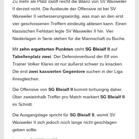
Zu mehr als Platz zwölf reicht die Bilanz von SV Waxweiler
II derzeit nicht. Die Ausbeute der Offensive ist bei SV
Waxweiler II verbesserungswürdig, was man an den erst
vier geschossenen Treffern eindeutig ablesen kann. Einen
klassischen Fehlstart legte SV Waxweiler II hin. Vier
Niederlagen in Serie stehen für die Mannschaft zu Buche.
Mit
zehn ergatterten Punkten
steht
SG Bleialf II
auf
Tabellenplatz zwei
. Der Defensivverbund der Elf von
Trainer Volker Klares ist nur äußerst schwer zu knacken.
Die erst
zwei kassierten Gegentore
suchen in der Liga
ihresgleichen.
Die Offensive von
SG Bleialf II
kommt torhungrig daher.
Über zweieinhalb Treffer pro Match markiert
SG Bleialf II
im Schnitt.
Die Ausgangslage spricht für
SG Bleialf II
, womit SV
Waxweiler II sich jedoch noch lange nicht geschlagen
geben sollte.