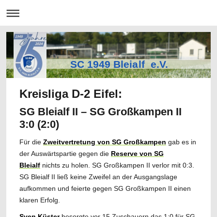
SC 1949 Bleialf e.V.
Kreisliga D-2 Eifel:
SG Bleialf II – SG Großkampen II
3:0 (2:0)
Für die
Zweitvertretung von SG Großkampen
gab es in
der Auswärtspartie gegen die
Reserve von SG
Bleialf
nichts zu holen. SG Großkampen II verlor mit 0:3.
SG Bleialf II ließ keine Zweifel an der Ausgangslage
aufkommen und feierte gegen SG Großkampen II einen
klaren Erfolg.
Sven Küster
besorgte vor 15 Zuschauern das 1:0 für SG