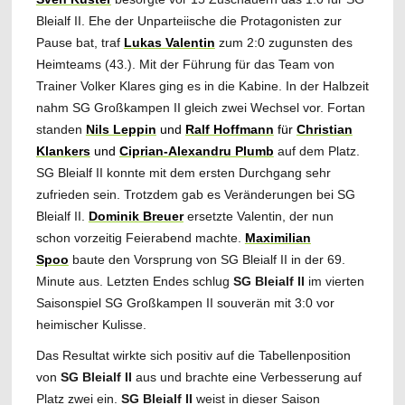
Bleialf II. Ehe der Unparteiische die Protagonisten zur
Pause bat, traf
Lukas
Valentin
zum 2:0 zugunsten des
Heimteams (43.). Mit der Führung für das Team von
Trainer Volker Klares ging es in die Kabine. In der Halbzeit
nahm SG Großkampen II gleich zwei Wechsel vor. Fortan
standen
Nils Leppin
und
Ralf Hoffmann
für
Christian
Klankers
und
Ciprian-Alexandru Plumb
auf dem Platz.
SG Bleialf II konnte mit dem ersten Durchgang sehr
zufrieden sein. Trotzdem gab es Veränderungen bei SG
Bleialf II.
Dominik Breuer
ersetzte Valentin, der nun
schon vorzeitig Feierabend machte.
Maximilian
Spoo
baute den Vorsprung von SG Bleialf II in der 69.
Minute aus. Letzten Endes schlug
SG Bleialf II
im vierten
Saisonspiel SG Großkampen II souverän mit 3:0 vor
heimischer Kulisse.
Das Resultat wirkte sich positiv auf die Tabellenposition
von
SG Bleialf II
aus und brachte eine Verbesserung auf
Platz zwei ein.
SG Bleialf II
weist in dieser Saison