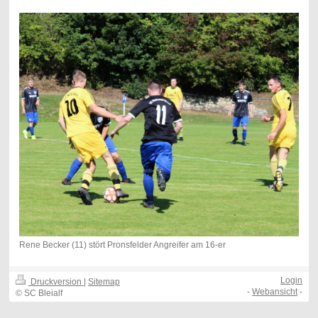
Rene Becker (11) stört Pronsfelder Angreifer am 16-er
Login
Druckversion
|
Sitemap
-
Webansicht
-
© SC Bleialf